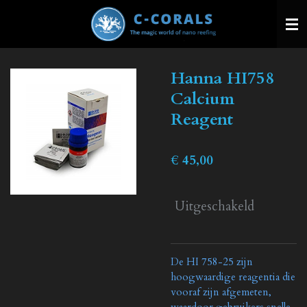
Ga
direct
naar
de
Hanna HI758
hoofdinhoud
Calcium
Reagent
€ 45,00
Uitgeschakeld
De HI 758-25 zijn
hoogwaardige reagentia die
vooraf zijn afgemeten,
waardoor gebruikers snelle