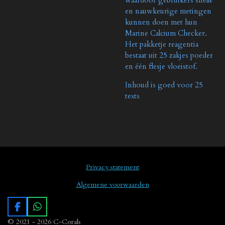
en nauwkeurige metingen
kunnen doen met hun
Marine Calcium Checker.
Het pakketje reagentia
bestaat uit 25 zakjes poeder
en één flesje vloeistof.
Inhoud is goed voor 25
tests
Privacy statement
Algemene voorwaarden
F
W
a
h
© 2021 - 2026 C-Corals