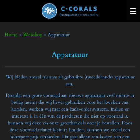
Ga
direct
naar
de
hoofdinhoud
Home
»
Webshop
»
Apparatuur
Apparatuur
Wij bieden zowel nieuwe als gebruikte (tweedehands) apparatuur
aan.
Doordat een grote voorraad aan nieuwe apparatuur veel ruimte in
beslag neemt die wij liever gebruiken voor het kweken van
koralen, werken wij met een back-order systeem. Indien er
interesse is in één van de producten die niet op voorraad is,
kunnen wij deze via onze groothandels voor je bestellen. Door
deze voorraad relatief klein te houden, kunnen we veelal een
scherpere prijs aanbieden. Dit gaat alleen ten kosten van een