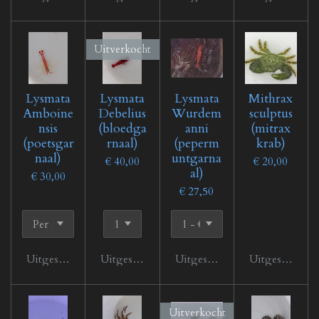
Uitverkocht
Lysmata
Lysmata
Lysmata
Mithrax
Amboine
Debelius
Wurdem
sculptus
nsis
(bloedga
anni
(mitrax
(poetsgar
rnaal)
(peperm
krab)
naal)
untgarna
€ 40,00
€ 20,00
al)
€ 30,00
€ 27,50
Uitgeschakeld
Uitgeschakeld
Uitgeschakeld
Uitgeschakeld
Uitverkocht