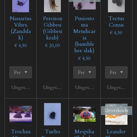
Nassarius
Percnon
Pusiosto
Tectus
Vibex
Gibbesi
ma
Conus
(Zandsla
(Gibbesi
Mendicar
€ 4,50
k)
krab)
ia
(bumble
€ 4,50
€ 20,00
bee slak)
€ 4,50
Uitgeschakeld
Uitgeschakeld
Uitgeschakeld
Uitgeschakeld
Uitverkocht
Trochus
Turbo
Mespilia
Leander