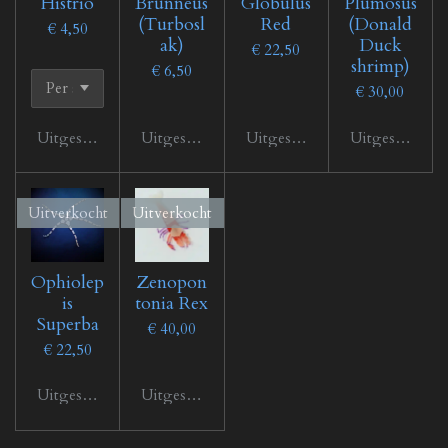
Histrio
Brunneus
Globulus
Plumosus
(Turbosl
Red
(Donald
€ 4,50
ak)
Duck
€ 22,50
shrimp)
€ 6,50
€ 30,00
Uitgeschakeld
Uitgeschakeld
Uitgeschakeld
Uitgeschakeld
Uitverkocht
Uitverkocht
Ophiolep
Zenopon
is
tonia Rex
Superba
€ 40,00
€ 22,50
Uitgeschakeld
Uitgeschakeld