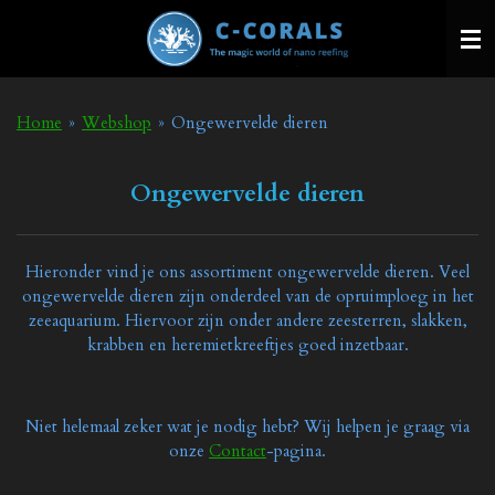
Ga
direct
naar
de
hoofdinhoud
Home
»
Webshop
»
Ongewervelde dieren
Ongewervelde dieren
Hieronder vind je ons assortiment ongewervelde dieren. Veel
ongewervelde dieren zijn onderdeel van de opruimploeg in het
zeeaquarium. Hiervoor zijn onder andere zeesterren, slakken,
krabben en heremietkreeftjes goed inzetbaar.
Niet helemaal zeker wat je nodig hebt? Wij helpen je graag via
onze
Contact
-pagina.