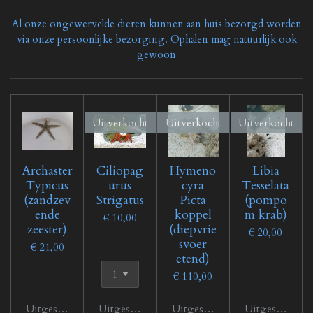
Al onze ongewervelde dieren kunnen aan huis bezorgd worden
via onze persoonlijke bezorging. Ophalen mag natuurlijk ook
gewoon
Uitverkocht
Uitverkocht
Uitverkocht
Archaster
Ciliopag
Hymeno
Libia
Typicus
urus
cyra
Tesselata
(zandzev
Strigatus
Picta
(pompo
ende
koppel
m krab)
€ 10,00
zeester)
(diepvrie
€ 20,00
svoer
€ 21,00
etend)
€ 110,00
Uitgeschakeld
Uitgeschakeld
Uitgeschakeld
Uitgeschakeld