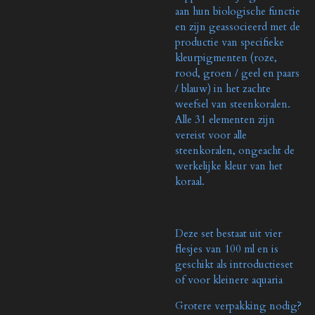
aan hun biologische functie
en zijn geassocieerd met de
productie van specifieke
kleurpigmenten (roze,
rood, groen / geel en paars
/ blauw) in het zachte
weefsel van steenkoralen.
Alle 31 elementen zijn
vereist voor alle
steenkoralen, ongeacht de
werkelijke kleur van het
koraal.
Deze set bestaat uit vier
flesjes van 100 ml en is
geschikt als introductieset
of voor kleinere aquaria
Grotere verpakking nodig?