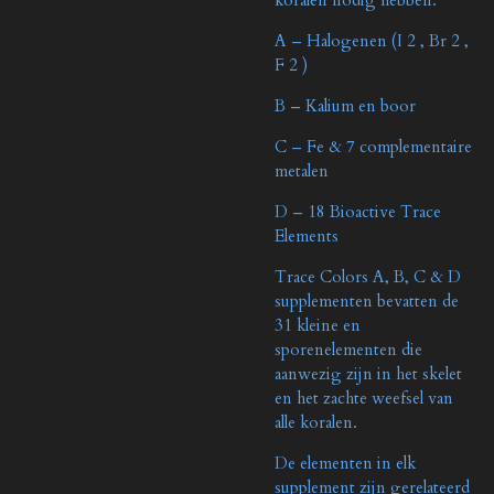
A – Halogenen (I 2 , Br 2 ,
F 2 )
B – Kalium en boor
C – Fe & 7 complementaire
metalen
D – 18 Bioactive Trace
Elements
Trace Colors A, B, C & D
supplementen bevatten de
31 kleine en
sporenelementen die
aanwezig zijn in het skelet
en het zachte weefsel van
alle koralen.
De elementen in elk
supplement zijn gerelateerd