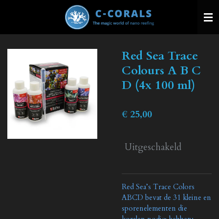
Ga
direct
naar
de
Red Sea Trace
hoofdinhoud
Colours A B C
D (4x 100 ml)
€ 25,00
Uitgeschakeld
Red Sea’s Trace Colors
ABCD bevat de 31 kleine en
sporenelementen die
koralen nodig hebben: