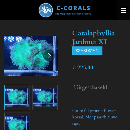
Ga
direct
naar
de
Catalaphyllia
hoofdinhoud
Jardinei XL
WYSIWYG
€ 225,00
Uitgeschakeld
Grote fel groene flower
koraal. Met paars/blauwe
tips.