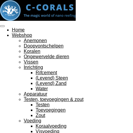
Ga
direct
naar
de
hoofdinhoud
Home
Webshop
Anemonen
Doopvontschelpen
Koralen
Ongewervelde dieren
Vissen
Inrichting
Rifcement
(Levend) Steen
(Levend) Zand
Water
Apparatuur
Testen, toevoegingen & zout
Testen
Toevoegingen
Zout
Voeding
Koraalvoeding
Visvoeding