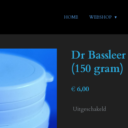
HOME
WEBSHOP
Dr Bassleer
(150 gram)
€ 6,00
Uitgeschakeld