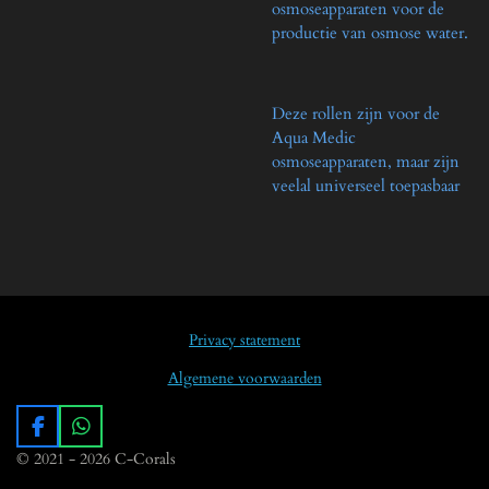
osmoseapparaten voor de
productie van osmose water.
Deze rollen zijn voor de
Aqua Medic
osmoseapparaten, maar zijn
veelal universeel toepasbaar
Privacy statement
Algemene voorwaarden
F
W
a
h
© 2021 - 2026 C-Corals
c
a