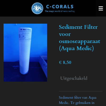
Ga
direct
naar
de
Sediment Filter
hoofdinhoud
voor
osmoseapparaat
(Aqua Medic)
€ 8,50
Uitgeschakeld
Sediment filter van Aqua
Medic. Te gebruiken in