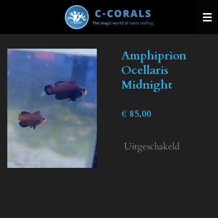
Ga
direct
naar
de
Amphiprion
hoofdinhoud
Ocellaris
Midnight
€ 85,00
Uitgeschakeld