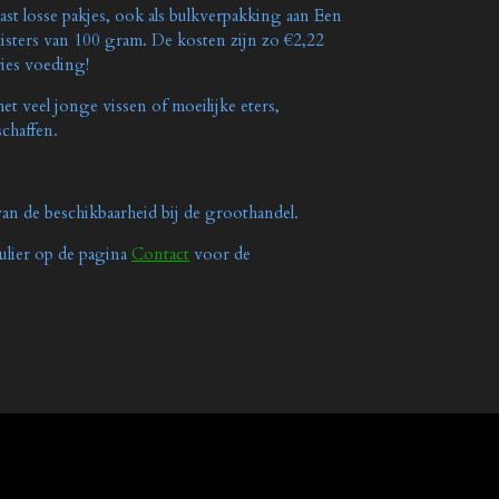
st losse pakjes, ook als bulkverpakking aan Een
blisters van 100 gram. De kosten zijn zo €2,22
ries voeding!
 veel jonge vissen of moeilijke eters,
chaffen.
van de beschikbaarheid bij de groothandel.
ulier op de pagina
Contact
voor de