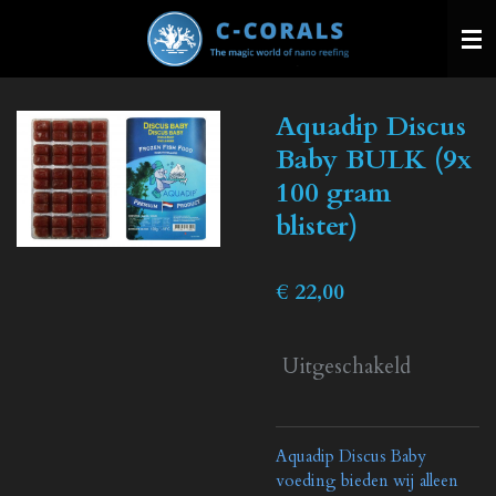
Ga
direct
naar
de
Aquadip Discus
hoofdinhoud
Baby BULK (9x
100 gram
blister)
€ 22,00
Uitgeschakeld
Aquadip Discus Baby
voeding bieden wij alleen