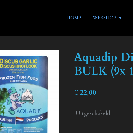
HOME
WEBSHOP
Aquadip Di
BULK (9x 10
€ 22,00
Uitgeschakeld